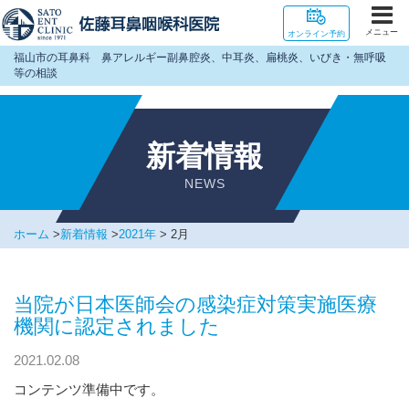
メニュー
オンライン予約
福山市の耳鼻科 鼻アレルギー副鼻腔炎、中耳炎、扁桃炎、いびき・無呼吸
等の相談
新着情報
NEWS
ホーム
>
新着情報
>
2021年
>
2月
当院が日本医師会の感染症対策実施医療
機関に認定されました
2021.02.08
コンテンツ準備中です。