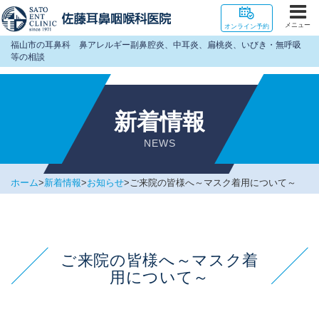
メニュー
オンライン予約
福山市の耳鼻科 鼻アレルギー副鼻腔炎、中耳炎、扁桃炎、いびき・無呼吸
等の相談
新着情報
NEWS
ホーム
>
新着情報
>
お知らせ
>
ご来院の皆様へ～マスク着用について～
ご来院の皆様へ～マスク着
用について～